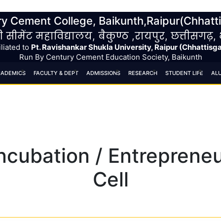
+91 9
y Cement College, Baikunth,Raipur(Chhatt
री सीमेंट महाविद्यालय, बैकुण्ठ ,रायपुर, छत्तीसगढ़
iliated to
Pt. Ravishankar Shukla University, Raipur (Chhattisg
Run By Century Cement Education Society, Baikunth
ADEMICS
FACULTY & DEPT
ADMISSIONS
RESEARCH
STUDENT LIFE
AL
epreneurship Cell
ncubation / Entreprene
Cell