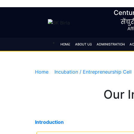
Centur
सेंचु
Aff
HOME
ABOUT US
ADMINISTRATION
AC
Incubation / Entr
Home
Incubation / Entrepreneurship Cell
Our I
Introduction