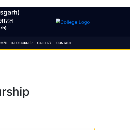
9261 00729
|
centurycementcollege@gmail.com
isgarh)
, भारत
arh)
UMNI
INFO CORNER
GALLERY
CONTACT
urship